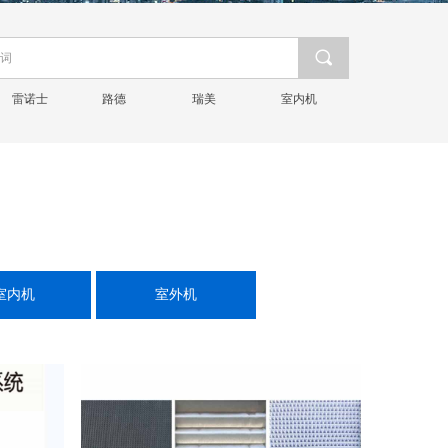
끠
雷诺士
路德
瑞美
室内机
室内机
室外机