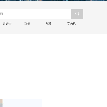
끠
雷诺士
路德
瑞美
室内机