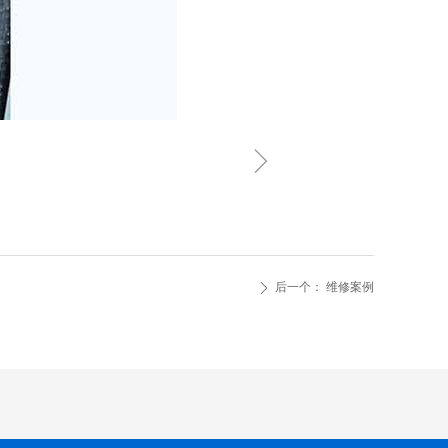
ꁇ
后一个：
维修案例
ꄲ